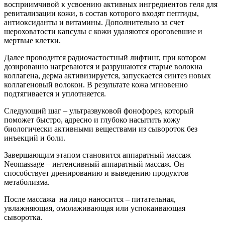
восприимчивой к усвоению активных ингредиентов геля для
ревитализации кожи, в состав которого входят пептиды,
антиоксиданты и витамины. Дополнительно за счет
шероховатости капсулы с кожи удаляются ороговевшие и
мертвые клетки.
Далее проводится радиочастостный лифтинг, при котором
дозированно нагреваются и разрушаются старые волокна
коллагена, дерма активизируется, запускается синтез новых
коллагеновый волокон. В результате кожа мгновенно
подтягивается и уплотняется.
Следующий шаг – ультразвуковой фонофорез, который
поможет быстро, адресно и глубоко насытить кожу
биологически активными веществами из сывороток без
инъекций и боли.
Завершающим этапом становится аппаратный массаж
Neomassage – интенсивный аппаратный массаж. Он
способствует дренированию и выведению продуктов
метаболизма.
После массажа на лицо наносится – питательная,
увлажняющая, омолаживающая или успокаивающая
сыворотка.