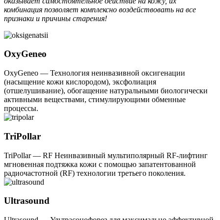
оказывает самостоятельное действие на кожу, их
комбинация позволяет комплексно воздействовать на все
признаки и причины старения!
OxyGeneo
OxyGeneo — Технология неинвазивной оксигенации
(насыщение кожи кислородом), эксфолиация
(отшелушивание), обогащение натуральными биологически
активными веществами, стимулирующими обменные
процессы.
TriPollar
TriPollar — RF Неинвазивный мультиполярный RF-лифтинг
мгновенная подтяжка кожи с помощью запатентованной
радиочастотной (RF) технологии третьего поколения.
Ultrasound
Ultrasound — Ультрасонофорез для максимально эффективной