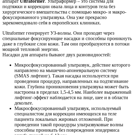
аппарат
Ultraformer
. Ультраформер – это система для
подтяжки и коррекции овала лица и контуров тела без
хирургического вмешательства с помощью микро- и макро-
фокусированного ультразвука. Она уже прекрасно
зарекомендовало себя в европейских клиниках.
Ultraformer генерирует УЗ-волны. Они проходят через
специальные фокусирующие насадки и способны проникнуть
даже в глубокие слои кожи. Там они преобразуются в потоки
мощной тепловой энергии.
Насадки для аппарата бывают двух разновидностей:
Микросфокусированный ультразвук, действие которого
направлено на мышечно-апоневральную систему
(SMAS лифтинг). Такая насадка используется при
проведении процедур, направленных на подтягивание
кожи. Глубина проникновения ультразвука может быть
настроена в пределах 1,5-4,5 мм. Наиболее выраженный
лифтинг-эффект наблюдается на лице, шее и в области
декольте.
Макросфокусированный ультразвук, используемый
специалистом для коррекции имеющихся на теле
пациента локальных жировых отложений. При
проведении такой процедуры ультразвуковые волны
способны проникать без повреждения эпидермиса