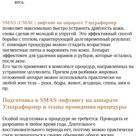
веса.
SMAS
(
СМАС
)
лифтинг на аппарате Ультраформер
позволяет максимально быстро устранить дряблость кожи,
снова сделав её молодой и упругой. Это эффективный способ
борьбы с птозом, гарантирующий долговременный результат.
С помощью процедуры можно сгладить возрастные
пигментные пятна и выровнять тон кожи. Аппарат
эффективен для удаления шрамов и рубцов, которые остались
после акне.
Его часто применяют в комплексе процедур, направленных на
устранение целлюлита. Причем для разбивки жировых
отложений аппарат можно использовать практически на
любой зоне тела – руки, бедра, живот, ягодицы, спина, шея и
пр.
Подготовка к SMAS-лифтингу на аппарате
Ультраформер и этапы проведения процедуры
Особой подготовки к процедуре не требуется. Проводить ее
разрешено в любое время года. Длительного
восстановительного периода нет, поэтому можно практически
сразу возвращаться к своему обычному образу жизни.